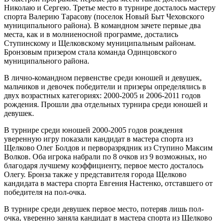
Николаю и Сергею. Третье место в турнире досталось мастеру
спорта Валерию Тарасову (поселок Новый Быт Чеховского
муниципального района). В командном зачете первые два
места, как и в молниеносной программе, достались
Ступинскому и Щелковскому муниципальным районам.
Бронзовым призером стала команда Одинцовского
муниципального района.
В лично-командном первенстве среди юношей и девушек,
мальчиков и девочек победители и призеры определялись в
двух возрастных категориях: 2000-2005 и 2006-2011 годов
рождения. Прошли два отдельных турнира среди юношей и
девушек.
В турнире среди юношей 2000-2005 годов рождения
уверенную игру показали кандидат в мастера спорта из
Щелково Олег Болдов и перворазрядник из Ступино Максим
Волков. Оба игрока набрали по 8 очков из 9 возможных, но
благодаря лучшему коэффициенту, первое место досталось
Олегу. Бронза также у представителя города Щелково
кандидата в мастера спорта Евгения Настенко, отставшего от
победителя на пол-очка.
В турнире среди девушек первое место, потеряв лишь пол-
очка, уверенно заняла кандидат в мастера спорта из Щелково