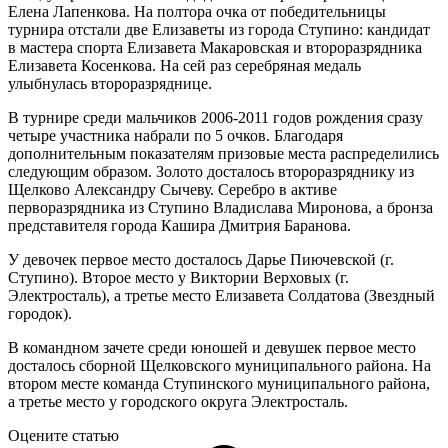
Елена Лапенкова. На полтора очка от победительницы
турнира отстали две Елизаветы из города Ступино: кандидат
в мастера спорта Елизавета Макаровская и второразрядника
Елизавета Косенкова. На сей раз серебряная медаль
улыбнулась второразряднице.
В турнире среди мальчиков 2006-2011 годов рождения сразу
четыре участника набрали по 5 очков. Благодаря
дополнительным показателям призовые места распределились
следующим образом. Золото досталось второразряднику из
Щелково Александру Сычеву. Серебро в активе
перворазрядника из Ступино Владислава Миронова, а бронза
представителя города Кашира Дмитрия Баранова.
У девочек первое место досталось Дарье Пиючевской (г.
Ступино). Второе место у Виктории Верховых (г.
Электросталь), а третье место Елизавета Солдатова (Звездный
городок).
В командном зачете среди юношей и девушек первое место
досталось сборной Щелковского муниципального района. На
втором месте команда Ступинского муниципального района,
а третье место у городского округа Электросталь.
Оцените статью