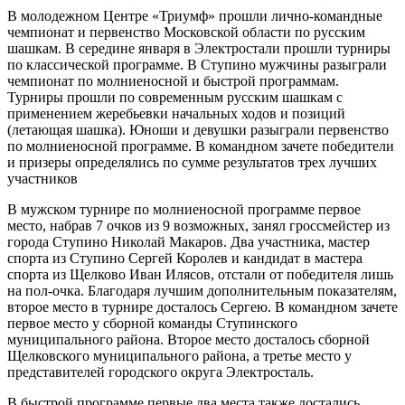
В молодежном Центре «Триумф» прошли лично-командные
чемпионат и первенство Московской области по русским
шашкам. В середине января в Электростали прошли турниры
по классической программе. В Ступино мужчины разыграли
чемпионат по молниеносной и быстрой программам.
Турниры прошли по современным русским шашкам с
применением жеребьевки начальных ходов и позиций
(летающая шашка). Юноши и девушки разыграли первенство
по молниеносной программе. В командном зачете победители
и призеры определялись по сумме результатов трех лучших
участников
В мужском турнире по молниеносной программе первое
место, набрав 7 очков из 9 возможных, занял гроссмейстер из
города Ступино Николай Макаров. Два участника, мастер
спорта из Ступино Сергей Королев и кандидат в мастера
спорта из Щелково Иван Илясов, отстали от победителя лишь
на пол-очка. Благодаря лучшим дополнительным показателям,
второе место в турнире досталось Сергею. В командном зачете
первое место у сборной команды Ступинского
муниципального района. Второе место досталось сборной
Щелковского муниципального района, а третье место у
представителей городского округа Электросталь.
В быстрой программе первые два места также достались