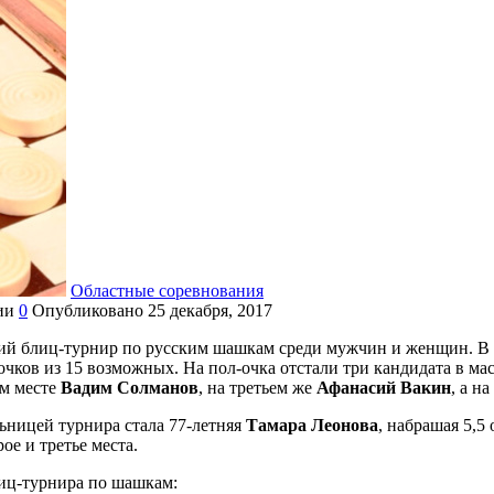
Областные соревнования
ии
0
Опубликовано
25 декабря, 2017
ний блиц-турнир по русским шашкам среди мужчин и женщин. В 
 очков из 15 возможных. На пол-очка отстали три кандидата в ма
ом месте
Вадим Солманов
, на третьем же
Афанасий Вакин
, а н
ьницей турнира стала 77-летняя
Тамара Леонова
, набрашая 5,5
ое и третье места.
лиц-турнира по шашкам: