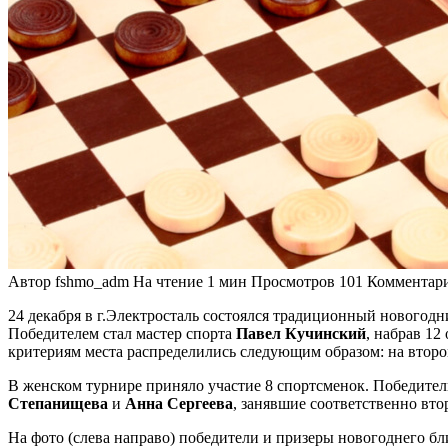
Автор
fshmo_adm
На чтение
1 мин
Просмотров
101
Комментар
24 декабря в г.Электросталь состоялся традиционный новогод
Победителем стал мастер спорта
Павел Кучинский
, набрав 12
критериям места распределились следующим образом: на втор
В женском турнире приняло участие 8 спортсменок. Победител
Степанищева
и
Анна Сергеева
, занявшие соответственно втор
На фото (слева направо) победители и призеры новогоднего б