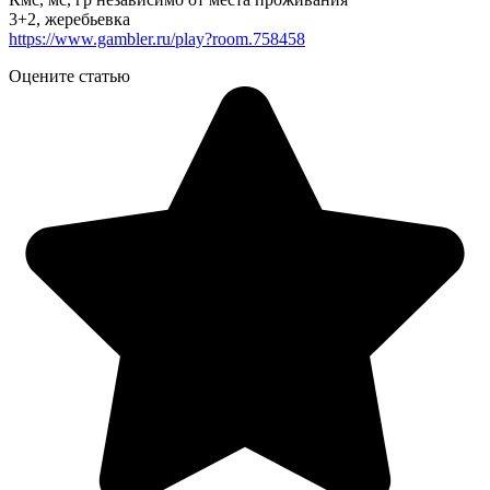
3+2, жеребьевка
https://www.gambler.ru/play?room.758458
Оцените статью