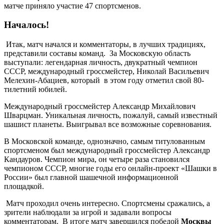
матче приняло участие 47 спортсменов.
Началось!
Итак, матч начался и комментаторы, в лучших традициях,
представили составы команд. За Московскую область
выступали: легендарная личность, двукратный чемпион
СССР, международный гроссмейстер, Николай Васильевич
Мелехин-Абациев, который в этом году отметил свой 80-
тилетний юбилей.
Международный гроссмейстер Александр Михайлович
Шварцман. Уникальная личность, пожалуй, самый известный
шашист планеты. Выигрывал все возможные соревнования.
В Московской команде, однозначно, самым титулованным
спортсменом был международный гроссмейстер Александр
Кандауров. Чемпион мира, он четыре раза становился
чемпионом СССР, многие годы его онлайн-проект «Шашки в
России» был главной шашечной информационной
площадкой.
Матч проходил очень интересно. Спортсмены сражались, а
зрители наблюдали за игрой и задавали вопросы
комментаторам. В итоге матч завершился победой
Москвы