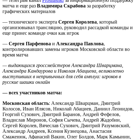
— телеграм канал
Proshashki
за информационную поддержку
матча и еще раз
Владимира Скрабова
за разработку
графических материалов
— технического эксперта
Сергея Королева
, который
организовывал трансляцию, руководил рассадкой команды и
еще принес команде очки как игрок
—
Сергея Парфенова
и
Александра Павлова
,
контролировавших замены игроков Московской области во
время матча
— выдающихся гроссмейстеров Александра Шварцмана,
Александра Кандаурова и Николая Абациева, великолепно
выступивших в непривычных для себя амплуа: игроков в
русские шашки онлайн
— всех участников матча:
Московская область
: Александр Шварцман, Дмитрий
Колосов, Иван Илясов, Николай Абациев, Даниил Леонидов,
Георгий Сухович, Дмитрий Баранов, Андрей Фефелов,
Владислав Миронов, София Сычева, Андрей Жадобин,
Сергей Королев, Вячеслав Сухович, Дмитрий Разумовский,
Александр Андреев, Ксения Кузнецова, Анастасия
Смаженюк, Афанасий Вакин, Олег Болдов, Марк Камынин,