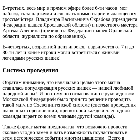
В-третьих, весь мир в прямом эфире более 6-ти часов мог
наблюдать за партиями и слышать комментарии выдающегося
гроссмейстера Владимира Васильевича Скрабова (президента
Федерации шашек Ярославской области) и известного мастера
Артёма Алешина (президента Федерации шашек Орловской
области, журналиста по образованию).
В-четвертых, возрастной ценз игроков варьируется от 7 и до
80-ти лет и юные игроки могли встретиться с живыми
легендами русских шашек!
Система проведения
Обратим внимание, что изначально целью этого матча
ставилась популяризация русских шашек — нашей любимой
народной игры! И поэтому по согласованию с руководством
Московской Федерацией было принято решение проводить
такой матч по Схевенингенской системе (система проведения
шашечных соревнований, при которой каждый член одной
команды играет со всеми членами другой команды).
Также формат матча предполагал, что возможно провести
сколько угодно замен и дать возможность поучаствовать в
этом историческом событии многим шашистам. Всего в