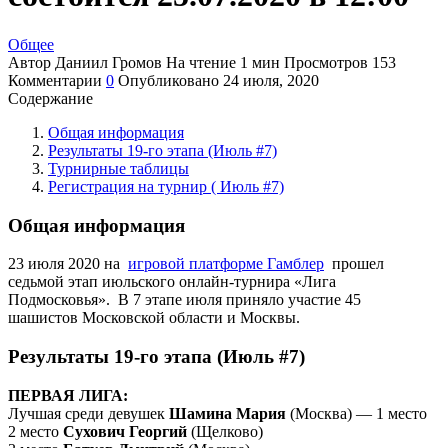
Общее
Автор
Даниил Громов
На чтение
1 мин
Просмотров
153
Комментарии
0
Опубликовано
24 июля, 2020
Содержание
Общая информация
Результаты 19-го этапа (Июль #7)
Турнирные таблицы
Регистрация на турнир ( Июль #7)
Общая информация
23 июля 2020 на
игровой платформе Гамблер
прошел
седьмой этап июльского онлайн-турнира «Лига
Подмосковья». В 7 этапе июля приняло участие 45
шашистов Московской области и Москвы.
Результаты 19-го этапа (Июль #7)
ПЕРВАЯ ЛИГА:
Лучшая среди девушек
Шамина Мария
(Москва) — 1 место
2 место
Сухович Георгий
(Щелково)