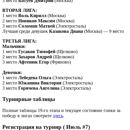
3 место
Батуев Дмитрий
(Москва)
ВТОРАЯ ЛИГА:
1 место
Воль Кирилл
(Москва)
2 место
Новиков Максим
(Москва)
3 место
Соломин Матвей
(Электросталь)
Лучшая среди девушек
Казакова Диана
(Москва) — 9 место
ТРЕТЬЯ ЛИГА:
Мальчики:
1 место
Гусаков Тимофей
(Щелково)
2 место
Захаров Андрей
(Щелково)
3 место
Афтенюк Егор
(Фряново)
Девочки:
1 место
Лебедева Ольга
(Электросталь)
2 место
Южанина Виктория
(Электросталь)
3 место
Горячева Ангелина
(Электросталь)
Т
урнирные таблицы
Полные таблицы 19-го этапа и текущее состояние гонки за
победу в лигах смотрите
здесь
.
Регистрация на турнир ( Июль #7)