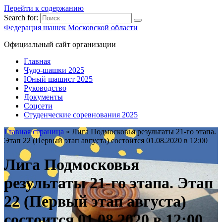
Перейти к содержанию
Search for:
Федерация шашек Московской области
Официальный сайт организации
Главная
Чудо-шашки 2025
Юный шашист 2025
Руководство
Документы
Соцсети
Студенческие соревнования 2025
Главная страница
»
Лига Подмосковья результаты 21-го этапа.
Этап 22 (Первый этап августа) состоится 01.08.2020 в 12:00
Лига Подмосковья
результаты 21-го этапа. Этап
22 (Первый этап августа)
состоится 01.08.2020 в 12:00