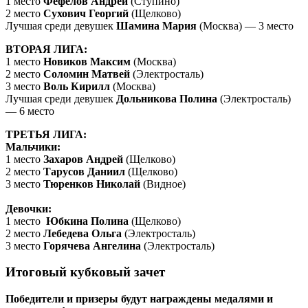
1 место
Фефелов Андрей
(Ступино)
2 место
Сухович Георгий
(Щелково)
Лучшая среди девушек
Шамина Мария
(Москва) — 3 место
ВТОРАЯ ЛИГА:
1 место
Новиков Максим
(Москва)
2 место
Соломин Матвей
(Электросталь)
3 место
Воль Кирилл
(Москва)
Лучшая среди девушек
Дольникова Полина
(Электросталь)
— 6 место
ТРЕТЬЯ ЛИГА:
Мальчики:
1 место
Захаров Андрей
(Щелково)
2 место
Тарусов Даниил
(Щелково)
3 место
Тюренков Николай
(Видное)
Девочки:
1 место
Юбкина Полина
(Щелково)
2 место
Лебедева Ольга
(Электросталь)
3 место
Горячева Ангелина
(Электросталь)
Итоговый кубковый зачет
Победители и призеры будут награждены медалями и