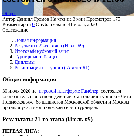
Общее
Автор
Даниил Громов
На чтение
3 мин
Просмотров
175
Комментарии
0
Опубликовано
31 июля, 2020
Содержание
Общая информация
Результаты 21-го этапа (Июль #9)
Итоговый кубковый зачет
Турнирные таблицы
Дипломы
Регистрация на турнир ( Август #1)
Общая информация
30 июля 2020 на
игровой платформе Гамблер
состоялся
заключительный в июле девятый этап онлайн-турнира «Лига
Подмосковья». 68 шашистов Московской области и Москвы
приняли участие в июльской серии турниров.
Результаты 21-го этапа (Июль #9)
ПЕРВАЯ ЛИГА: