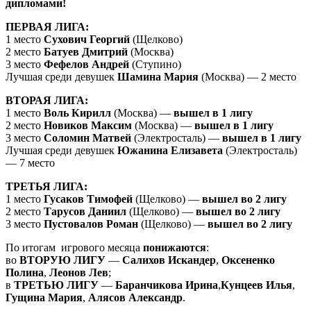
дипломами!
ПЕРВАЯ ЛИГА:
1 место
Сухович Георгий
(Щелково)
2 место
Батуев Дмитрий
(Москва)
3 место
Фефелов Андрей
(Ступино)
Лучшая среди девушек
Шамина Мария
(Москва) — 2 место
ВТОРАЯ ЛИГА:
1 место
Воль Кирилл
(Москва) —
вышел в 1 лигу
2 место
Новиков Максим
(Москва) —
вышел в 1 лигу
3 место
Соломин Матвей
(Электросталь) —
вышел в 1 лигу
Лучшая среди девушек
Южанина Елизавета
(Электросталь)
— 7 место
ТРЕТЬЯ ЛИГА:
1 место
Гусаков Тимофей
(Щелково) —
вышел во 2 лигу
2 место
Тарусов Даниил
(Щелково) —
вышел во 2 лигу
3 место
Пустовалов Роман
(Щелково) —
вышел во 2 лигу
По итогам игрового месяца
понижаются
:
во
ВТОРУЮ ЛИГУ
—
Салихов Искандер
,
Оксененко
Полина
,
Леонов Лев
;
в
ТРЕТЬЮ ЛИГУ
—
Баранчикова Ирина
,
Кунцеев Илья
,
Гущина Мария
,
Алясов Александр
.