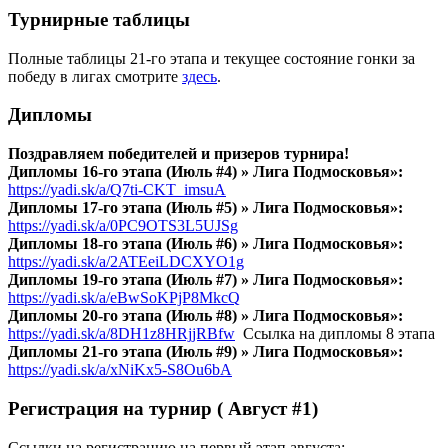
Т
урнирные таблицы
Полные таблицы 21-го этапа и текущее состояние гонки за
победу в лигах смотрите
здесь
.
Дипломы
Поздравляем победителей и призеров турнира!
Дипломы 16-го этапа (Июль #4) » Лига Подмосковья»:
https://yadi.sk/a/Q7ti-CKT_imsuA
Дипломы 17-го этапа (Июль #5) » Лига Подмосковья»:
https://yadi.sk/a/0PC9OTS3L5UJSg
Дипломы 18-го этапа (Июль #6) » Лига Подмосковья»:
https://yadi.sk/a/2ATEeiLDCXYO1g
Дипломы 19-го этапа (Июль #7) » Лига Подмосковья»:
https://yadi.sk/a/eBwSoKPjP8MkcQ
Дипломы 20-го этапа (Июль #8) » Лига Подмосковья»:
https://yadi.sk/a/8DH1z8HRjjRBfw
Ссылка на дипломы 8 этапа
Дипломы 21-го этапа (Июль #9) » Лига Подмосковья»:
https://yadi.sk/a/xNiKx5-S8Ou6bA
Регистрация на турнир ( Август #1)
Ссылки на регистрацию на первый этап августа: