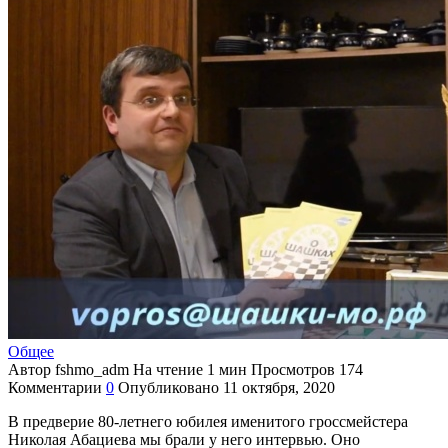
Общее
Автор
fshmo_adm
На чтение
1 мин
Просмотров
174
Комментарии
0
Опубликовано
11 октября, 2020
В предверие 80-летнего юбилея именитого гроссмейстера
Николая Абациева мы брали у него интервью. Оно