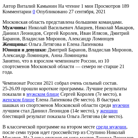
Автор
Виталий Камынин
На чтение
1 мин
Просмотров
189
Комментарии
0
Опубликовано
27 сентября, 2021
Московская область представлена большими командами.
Мужчины:
Николай Васильевич Абациев, Николай Макаров,
Даниил Леонидов, Сергей Королев, Иван Илясов, Дмитрий
Баранов, Владислав Миронов, Александр Ломинцев
Женщины:
Ольга Летягова и Елена Лапенкова
Юноши и девушки:
Дмитрий Баранов, Владислав Миронов,
Александр Ломинцев, Анна Ломинцева
Занятно, что в взрослом чемпионате России, из 10
спортсменов Московской области — семеро не старше 21
года.
Чемпионат России 2021 собрал очень сильный состав.
25-26.09 прошли короткие программы. Лучшие результаты
показали в
мужском блице
Сергей Королев (7е место), в
женском блице
Елена Лапенкова (9е место). В быстрых
шашках из спортсменов Московской области среди
мужчин
лучшим стал Даниил Леонидов (14е место), у
женщин
блестящий результат показала Ольга Летягова (4е место).
В классической программе на втором месте
среди мужчин
,
после семи туров идет гроссмейстер из Ступино Николай
Макаров. На 2 очка отстают от него мастер Даниил Леонидов