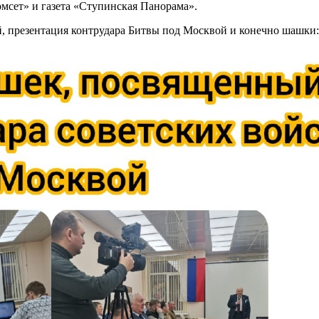
мсет» и газета «Ступинская Панорама».
, презентация контрудара Битвы под Москвой и конечно шашки: