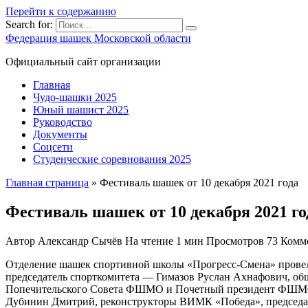
Перейти к содержанию
Search for:
Федерация шашек Московской области
Официальный сайт организации
Главная
Чудо-шашки 2025
Юный шашист 2025
Руководство
Документы
Соцсети
Студенческие соревнования 2025
Главная страница
»
Фестиваль шашек от 10 декабря 2021 года
Фестиваль шашек от 10 декабря 2021 го
Автор
Александр Сычёв
На чтение
1 мин
Просмотров
73
Комм
Отделение шашек спортивной школы «Прогресс-Смена» провели
председатель спорткомитета — Гимазов Руслан Ахнафович, об
Попечительского Совета ФШМО и Почетный президент ФШМО Р
Дубинин Дмитрий, реконструкторы ВИМК «Победа», председат