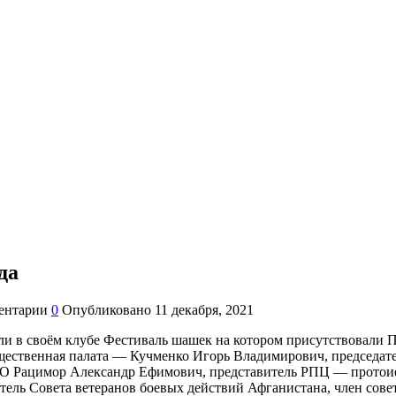
да
ентарии
0
Опубликовано
11 декабря, 2021
 в своём клубе Фестиваль шашек на котором присутствовали П
щественная палата — Кучменко Игорь Владимирович, председате
ацимор Александр Ефимович, представитель РПЦ — протоиере
ель Совета ветеранов боевых действий Афганистана, член сове