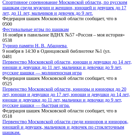
Спортивное соревнование Московской области, по русским
шашкам среди мужчин и женщин, юношей и девушек до 17
лет, до 11 лет, мальчиков и девочек до 9 лет.
Федерация шашек Московской области сообщает, что в
0
500
Фестивальные игры по шашкам
16 ноября в павильоне ВДНХ №57 «Россия – моя история»
0
538
Турнир памяти Н. В. Абациева
9 ноября в 14:30 в Одинцовской библиотеке №1 (ул.
0
481
Первенство Московской области, юноши и девушки до 14 лет,
юноши и девушки до 11 лет, мальчики и девочки до 9 лет,
русские шашки — молниеносная игра
Федерация шашек Московской области сообщает, что в
0
525
Первенство Московской области, юниоры и юниорки до 20
лет, юноши и девушки до 17 лет, юноши и девушки до 14 лет,
юноши и девушки до 11 лет, мальчики и девочки до 9 лет,
русские шашки — быстрая игра.
Федерация шашек Московской области сообщает, что в
0
518
Первенство Московской области среди юниоров и юниорок,
юношей и девушек, мальчиков и девочек по стоклеточным
шашкам.