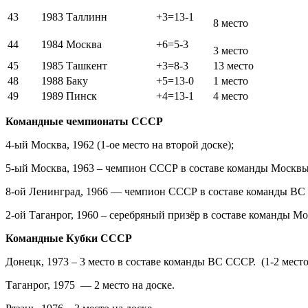
43
1983
Таллинн
+3=13-1
8 место
44
1984
Москва
+6=5-3
3 место
45
1985
Ташкент
+3=8-3
13 место
48
1988
Баку
+5=13-0
1 место
49
1989
Пинск
+4=13-1
4 место
Командные чемпионаты СССР
4-ый Москва, 1962 (1-ое место на второй доске);
5-ый Москва, 1963 – чемпион СССР в составе команды Москвы (
8-ой Ленинград, 1966 — чемпион СССР в составе команды ВС
2-ой Таганрог, 1960 – серебряный призёр в составе команды М
Командные Кубки СССР
Донецк, 1973 – 3 место в составе команды ВС СССР. (1-2 место
Таганрог, 1975 — 2 место на доске.