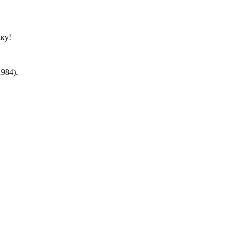
аку!
984).