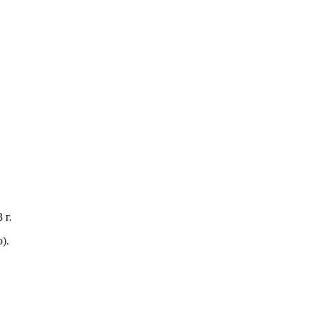
 г.
).