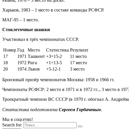
Рязань, 1976 – 3 место на доске.
Харьков, 1983 – 1 место в составе команды РСФСР.
МАГ-95
– 1 место.
Стоклеточные шашки
Участвовал в трёх чемпионатах СССР.
Номер
Год
Место
Статистика
Результат
17
1971
Ташкент
+3=15-2
11 место
18
1972
Рига
+1=13-5
17 место
20
1974
Львов
+5-12-1
3 место
Бронзовый призёр чемпионатов Москвы: 1958 и 1966 гг.
Чемпионаты РСФСР: 2 место в 1971 и в 1972 гг.., 3 место в 1973
Троекратный чемпион ВС СССР (в 1970 г. обогнал А. Андрейко
Статистика подготовлена
Сергеем Горбачевым
.
Мы в соцсетях!
Search for: