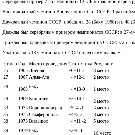
Серебряный призёр 7-го чемпионата СССР по заочной игре в 
Восьмикратный чемпион Вооруженных Сил СССР: 1 раз победил 
Двукратный чемпион СССР: победил в 28 (Баку, 1968) и в 48 (Б
Дважды был серебряным призёром чемпионатов СССР: в 27-ом (
Трижды был бронзовым призёром чемпионатов СССР: в 25 –ом (Л
Участвовал в 13 чемпионатах СССР по русским шашкам:
Номер
Год
Место проведения
Статистика
Результат
25
1965
Лиепая
+6=11-2
3 место
27
1967
Алма-Ата
+4=12-1
2 место
28
Баку
1968
+4=13-0
1 место
29
1969
Кишинёв
+3=14-1
2 место
33
1973
Ворошиловград
+5=4 -1
3 место
35
1975
Симферополь
+4=8-3
8 место
38
1978
Вильнюс
+4=11 -2
5 место
39
1979
Баку
+2=8-1
16 место