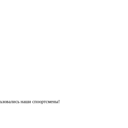
льзовались наши споортсмены!