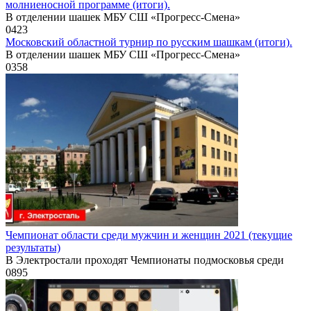
молниеносной программе (итоги).
В отделении шашек МБУ СШ «Прогресс-Смена»
0
423
Московский областной турнир по русским шашкам (итоги).
В отделении шашек МБУ СШ «Прогресс-Смена»
0
358
Чемпионат области среди мужчин и женщин 2021 (текущие
результаты)
В Электростали проходят Чемпионаты подмосковья среди
0
895