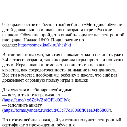
9 февраля состоится бесплатный вебинар «Методика обучения
детей дошкольного и школьного возраста игре «Русские
шашки». Обучение пройдёт в онлайн-формате на электронной
площадке. Начало 16:00. Подключение по
ссылке:
https://somex.ktalk.ru/shashki
В отличие от шахмат, занятия шашками можно начинать уже с
3-4 летнего возраста, так как правила игры просты и понятны
детям. Игра в шашки помогает развивать такие важные
качества, как сосредоточенность, внимание и усидчивость.
Все эти качества необходимы ребенку в школе, что ещё раз
доказывает огромную пользу игры в шашки.
Для участия в вебинаре необходимо:
— вступить в телеграм-канал
(
https://t.me/+x6ZpWZrdOFlkODIy
);
— заполнить анкету
(
https://forms.yandex.ru/cloud/63c77c18068ff01ea04b5800/
).
По итогам вебинара каждый участник получит электронный
сертификат о прохождении обучения.