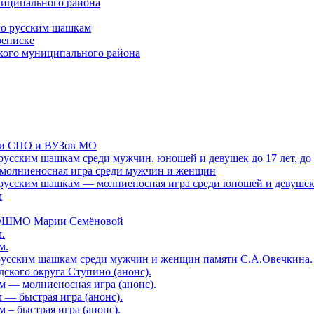
ниципального района
по русским шашкам
реписке
кого муниципального района
еди СПО и ВУЗов МО
усским шашкам среди мужчин, юношей и девушек до 17 лет, до 11
 молниеносная игра среди мужчин и женщин
усским шашкам — молниеносная игра среди юношей и девушек до 1
м
а ФШМО Марии Семёновой
.
м.
русским шашкам среди мужчин и женщин памяти С.А.Овечкина.
ского округа Ступино (анонс).
м — молниеносная игра (анонс).
— быстрая игра (анонс).
– быстрая игра (анонс).