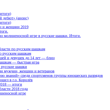
итоги)
 дебют» (анонс)
итоги)
н и женщин 2019
тоги.
о молниеносной игре в русские шашки. Итоги.
бласти по русским шашкам
по русским шашкам
шей и девушек до 14 лет — блиц
шашкам — быстрая игра
в русские шашки
ди мужчин, женщин и ветеранов
ню знаний» среди спортсменов группы юношеских разрядов
шел в г.о. Королёв
2018 — итоги
ласти 2018 года
ниеносной игре