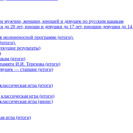
еди мужчин, женщин, юношей и девушек по русским шашкам
до 20 лет, юноши и девушки до 17 лет, юношии девушки до 14 ле
в молниеносной программе (итоги).
итоги).
екущие результаты)
)
шкам (итоги)
амяти И.И. Терехова (итоги)
евушек — старшие (итоги)
лассическая игра (итоги)
классическая игра (итоги)
лассическая игра (анонс)
я игра (итоги)