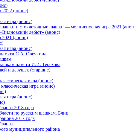
онс)
 2022 (анонс)
ая игра (анонс)
 шашки и стоклеточные шашки — молниеносная игра 2021 (анон
«Видновский дебют» (анонс)
 2021 (анонс)
с)
ая игра (анонс)
памяти С.А. Овечкина
ашкам
шашкам памяти И.И. Терехова
ей и девушек (старшие)
лассическая игра (анонс)
классическая игра (анонс)
нс)
ая игра (анонс)
нс)
ласти 2018 года
бласти по русским шашкам. Блиц
района 2017 года
бласти
кого муниципального района