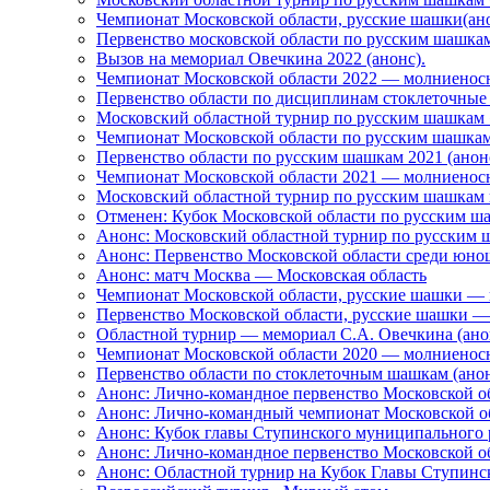
Чемпионат Московской области, русские шашки(ан
Первенство московской области по русским шашкам
Вызов на мемориал Овечкина 2022 (анонс).
Чемпионат Московской области 2022 — молниеносн
Первенство области по дисциплинам стоклеточные
Московский областной турнир по русским шашкам 
Чемпионат Московской области по русским шашкам
Первенство области по русским шашкам 2021 (анон
Чемпионат Московской области 2021 — молниеносн
Московский областной турнир по русским шашкам 
Отменен: Кубок Московской области по русским ш
Анонс: Московский областной турнир по русским 
Анонс: Первенство Московской области среди юнош
Анонс: матч Москва — Московская область
Чемпионат Московской области, русские шашки — к
Первенство Московской области, русские шашки — 
Областной турнир — мемориал С.А. Овечкина (ано
Чемпионат Московской области 2020 — молниеносн
Первенство области по стоклеточным шашкам (ано
Анонс: Лично-командное первенство Московской об
Анонс: Лично-командный чемпионат Московской о
Анонс: Кубок главы Ступинского муниципального 
Анонс: Лично-командное первенство Московской о
Анонс: Областной турнир на Кубок Главы Ступинс