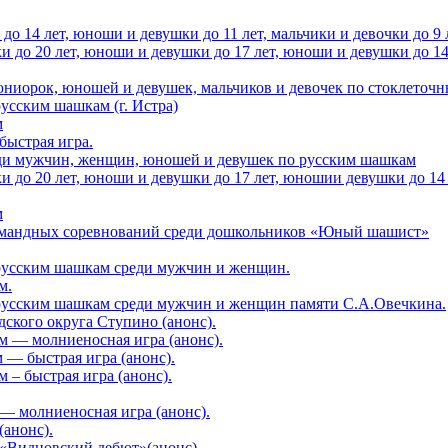
о 14 лет, юноши и девушки до 11 лет, мальчики и девочки до 9
до 20 лет, юноши и девушки до 17 лет, юноши и девушки до 14 л
юниорок, юношей и девушек, мальчиков и девочек по стоклеточ
усским шашкам (г. Истра)
м
быстрая игра.
еди мужчин, женщин, юношей и девушек по русским шашкам
до 20 лет, юноши и девушки до 17 лет, юношии девушки до 14 ле
м
командных соревнований среди дошкольников «Юный шашист»
 русским шашкам среди мужчин и женщин.
м.
русским шашкам среди мужчин и женщин памяти С.А.Овечкина.
ского округа Ступино (анонс).
м — молниеносная игра (анонс).
— быстрая игра (анонс).
– быстрая игра (анонс).
— молниеносная игра (анонс).
анонс).
 «Видновский дебют»(анонс)