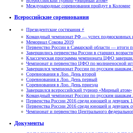
Всероссийский турнир «Мирный атом»
Международные соревнования пройдут в Коломне
Всероссийские соревнования
Президентские состязания ⚡
Командный чемпионат РФ — успех подмосковных
Мемориал Сокова 2019
Первенство России в Самарской области — итоги 
Завершились первенства России в старших возраст
Классическая программа чемпионата ЦФО завершил
Чемпионат и первенство ЦФО по молниеносной игр
Завершился чемпионат России по русским шашкам 
Соревнования в Лоо. День второй
Соревнования в Лоо. День первый
Соревнования в Лоо. День приезда
Завершился всероссийский турнир «Мирный атом»
Командный чемпионат России по русским шашкам 
Первенства России 2016 среди юношей и девушек 1
Первенства России 2016 среди юношей и девушек от
Чемпионат и первенство Центрального федеральног
Документы