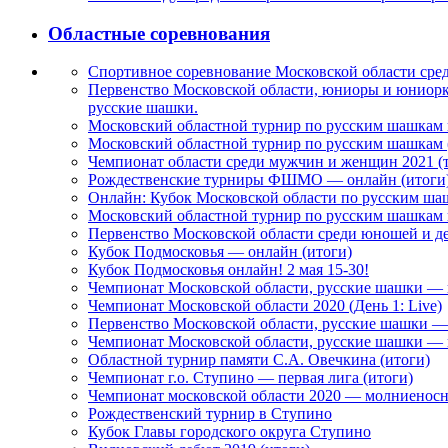
Областные соревнования
Спортивное соревнование Московской области ср
Первенство Московской области, юниоры и юниорки 
русские шашки.
Московский областной турнир по русским шашкам 
Московский областной турнир по русским шашкам (
Чемпионат области среди мужчин и женщин 2021 (т
Рождественские турниры ФШМО — онлайн (итоги
Онлайн: Кубок Московской области по русским ша
Московский областной турнир по русским шашкам п
Первенство Московской области среди юношей и д
Кубок Подмосковья — онлайн (итоги)
Кубок Подмосковья онлайн! 2 мая 15-30!
Чемпионат Московской области, русские шашки — к
Чемпионат Московской области 2020 (День 1: Live)
Первенство Московской области, русские шашки — 
Чемпионат Московской области, русские шашки — к
Областной турнир памяти С.А. Овечкина (итоги)
Чемпионат г.о. Ступино — первая лига (итоги)
Чемпионат московской области 2020 — молниеносна
Рождественский турнир в Ступино
Кубок Главы городского округа Ступино