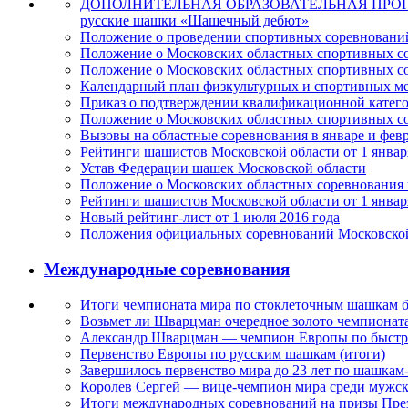
ДОПОЛНИТЕЛЬНАЯ ОБРАЗОВАТЕЛЬНАЯ ПРОГРАММ
русские шашки «Шашечный дебют»
Положение о проведении спортивных соревнований
Положение о Московских областных спортивных со
Положение о Московских областных спортивных со
Календарный план физкультурных и спортивных ме
Приказ о подтверждении квалификационной катег
Положение о Московских областных спортивных со
Вызовы на областные соревнования в январе и февр
Рейтинги шашистов Московской области от 1 январ
Устав Федерации шашек Московской области
Положение о Московских областных соревнования 
Рейтинги шашистов Московской области от 1 январ
Новый рейтинг-лист от 1 июля 2016 года
Положения официальных соревнований Московской 
Международные соревнования
Итоги чемпионата мира по стоклеточным шашкам б
Возьмет ли Шварцман очередное золото чемпионат
Александр Шварцман — чемпион Европы по быст
Первенство Европы по русским шашкам (итоги)
Завершилось первенство мира до 23 лет по шашкам
Королев Сергей — вице-чемпион мира среди мужс
Итоги международных соревнований на призы Пр